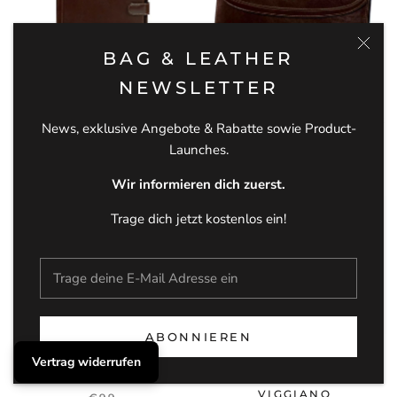
BAG & LEATHER
NEWSLETTER
LEDER SCHREIBMAPPE
SCHREIBMAPPE MIT
A4 TASSO
KLEMMBRETT AUS LEDER
News, exklusive Angebote & Rabatte sowie Product-
- MARO
€99
Launches.
€97
Wir informieren dich zuerst.
AUSVERKAUFT
Trage dich jetzt kostenlos ein!
ABONNIEREN
LEDER SCHREIBMAPPE
HERREN LEDER
Vertrag widerrufen
A4 TASSO
AKTENTASCHE
VIGGIANO