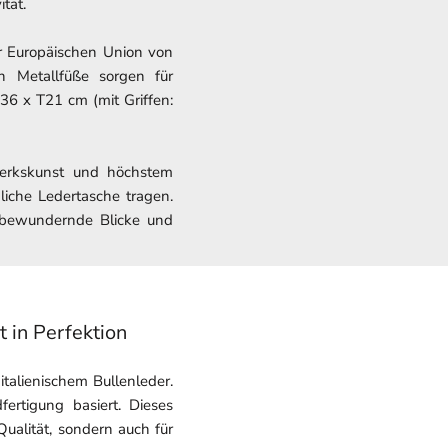
tät.
er Europäischen Union von
n Metallfüße sorgen für
6 x T21 cm (mit Griffen:
werkskunst und höchstem
liche Ledertasche tragen.
ts bewundernde Blicke und
in Perfektion
alienischem Bullenleder.
fertigung basiert. Dieses
ualität, sondern auch für