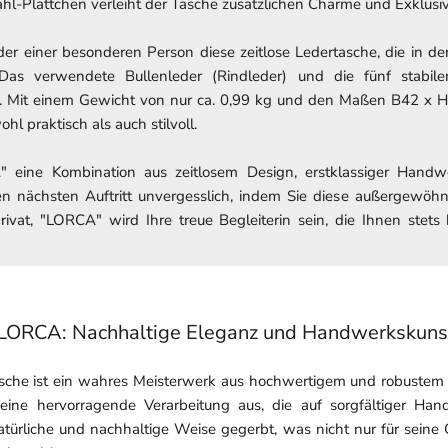
hl-Plättchen verleiht der Tasche zusätzlichen Charme und Exklusivi
der einer besonderen Person diese zeitlose Ledertasche, die in d
Das verwendete Bullenleder (Rindleder) und die fünf stabile
z. Mit einem Gewicht von nur ca. 0,99 kg und den Maßen B42 x H3
hl praktisch als auch stilvoll.
" eine Kombination aus zeitlosem Design, erstklassiger Hand
n nächsten Auftritt unvergesslich, indem Sie diese außergewöhn
privat, "LORCA" wird Ihre treue Begleiterin sein, die Ihnen ste
LORCA: Nachhaltige Eleganz und Handwerkskunst 
che ist ein wahres Meisterwerk aus hochwertigem und robustem it
eine hervorragende Verarbeitung aus, die auf sorgfältiger Hand
türliche und nachhaltige Weise gegerbt, was nicht nur für seine Q