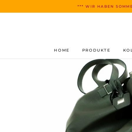
Zum
*** WIR HABEN SOMME
Inhalt
springen
HOME
PRODUKTE
KO
HOME
PRODUKTE
KO