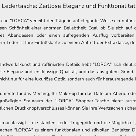
Ledertasche: Zeitlose Eleganz und Funktionalität 
asche "LORCA" verleiht der Trägerin auf elegante Weise ein natürl
losen Schönheit einer enormen Beliebtheit. Egal, ob Sie sich auf 
hes Abendessen oder einen aufregenden Ausflug vorbereite
m Leder ist Ihre Eintrittskarte zu einem Auftritt der Extraklasse, d
Handwerkskunst und raffinierten Details hebt "LORCA" sich deutli
lose Eleganz und erstklassige Qualität, und das aus gutem Grun
nicht nur für eine luxuriöse Optik, sondern auch für herausragende 
kumente für das Meeting, Ihr Make-up für das Date am Abend oder 
roßzügige Stauraum der "LORCA" Shopper-Tasche bietet ausrei
itlichen Druckknopfverschlusses können Sie Ihre Wertsachen siche
ernachlässigt – die stabilen Leder-Tragegriffe und die Möglichkei
machen "LORCA" zu einem funktionalen und stilvollen Begleiter. Di