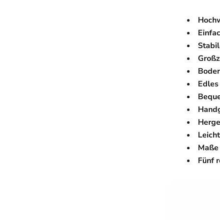
Hochw
Einfa
Stabi
Großz
Boden
Edles
Beque
Handg
Herge
Leich
Maße 
Fünf r