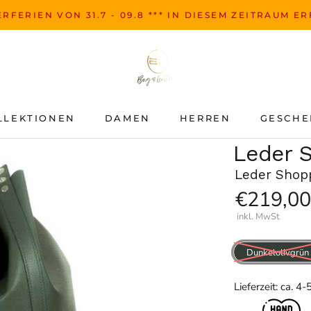
RFERIEN VON 31.7 - 09.8 *** IN DIESEM ZEITRAUM E
LLEKTIONEN
DAMEN
HERREN
GESCHE
LLEKTIONEN
DAMEN
HERREN
GESCHE
Leder 
Leder Shop
€219,00
inkl. MwSt
Dunkelolivgrün
Lieferzeit: ca. 