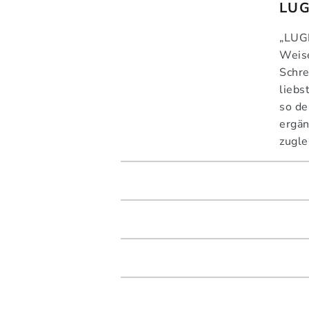
LU
„LUGH
Weise
Schre
liebs
so de
ergän
zugle