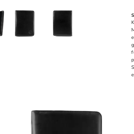
S
g
f
e