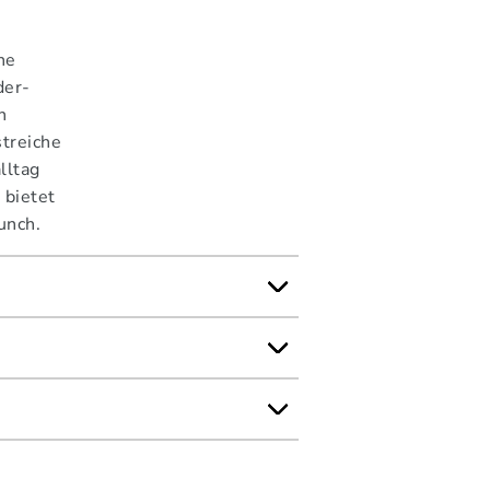
he
der-
n
treiche
lltag
 bietet
unch.