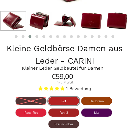
Kleine Geldbörse Damen aus
Leder - CARINI
Kleiner Leder Geldbeutel für Damen
€59,00
inkl. MwSt
1 Bewertung
Braun
Rot
Hellbraun
Rosa-Rot
Rot_2
Lila
Braun-Silber