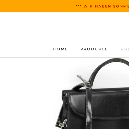
Zum
*** WIR HABEN SOMME
Inhalt
springen
HOME
PRODUKTE
KO
HOME
PRODUKTE
KO