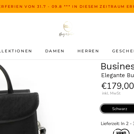
RFERIEN VON 31.7 - 09.8 *** IN DIESEM ZEITRAUM E
LLEKTIONEN
DAMEN
HERREN
GESCHE
LLEKTIONEN
DAMEN
HERREN
GESCHE
Busine
Elegante B
€179,00
inkl. MwSt
Schwarz
Lieferzeit: In 2 