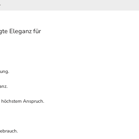
.
te Eleganz für
tung.
anz.
d höchstem Anspruch.
Gebrauch.