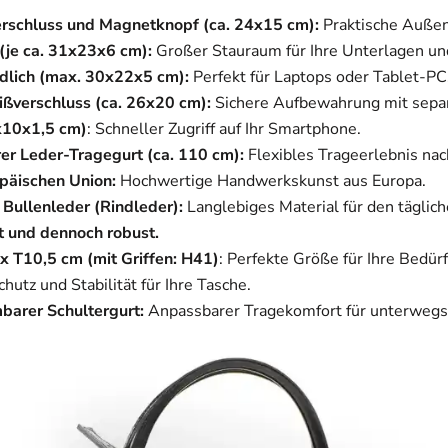
erschluss und Magnetknopf (ca. 24x15 cm):
Praktische Außenf
(je ca. 31x23x6 cm):
Großer Stauraum für Ihre Unterlagen un
ndlich (max. 30x22x5 cm):
Perfekt für Laptops oder Tablet-PC
ißverschluss (ca. 26x20 cm):
Sichere Aufbewahrung mit sepa
x10x1,5 cm)
: Schneller Zugriff auf Ihr Smartphone.
er Leder-Tragegurt (ca. 110 cm):
Flexibles Trageerlebnis na
opäischen Union:
Hochwertige Handwerkskunst aus Europa.
Bullenleder (Rindleder):
Langlebiges Material für den täglic
ht und dennoch robust.
x T10,5 cm (mit Griffen: H41)
: Perfekte Größe für Ihre Bedürf
Schutz und Stabilität für Ihre Tasche.
barer Schultergurt:
Anpassbarer Tragekomfort für unterwegs