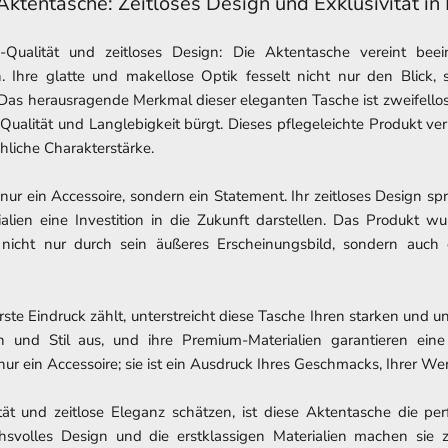
ktentasche: Zeitloses Design und Exklusivität in 
-Qualität und zeitloses Design: Die Aktentasche vereint beei
n. Ihre glatte und makellose Optik fesselt nicht nur den Blick,
 Das herausragende Merkmal dieser eleganten Tasche ist zweifello
 Qualität und Langlebigkeit bürgt. Dieses pflegeleichte Produkt ver
hliche Charakterstärke.
 nur ein Accessoire, sondern ein Statement. Ihr zeitloses Design sp
alien eine Investition in die Zukunft darstellen. Das Produkt w
 nicht nur durch sein äußeres Erscheinungsbild, sondern auch
erste Eindruck zählt, unterstreicht diese Tasche Ihren starken und un
in und Stil aus, und ihre Premium-Materialien garantieren ein
nur ein Accessoire; sie ist ein Ausdruck Ihres Geschmacks, Ihrer We
ität und zeitlose Eleganz schätzen, ist diese Aktentasche die per
chsvolles Design und die erstklassigen Materialien machen sie 