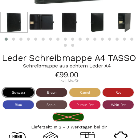
Leder Schreibmappe A4 TASSO
Schreibmappe aus echtem Leder A4
€99,00
inkl. MwSt
Schwarz
Braun
Camel
Rot
Blau
Sepia-
Purpur-Rot
Wein-Rot
Braun
Grün
Lieferzeit: In 2 - 3 Werktagen bei dir