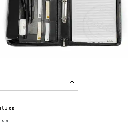
hluss
iösen