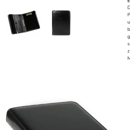
E
P
u
g
s