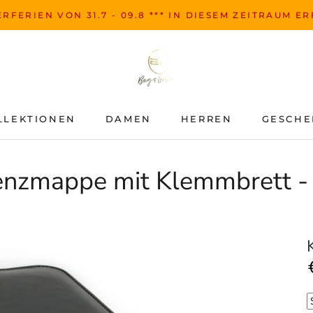
RFERIEN VON 31.7 - 09.8 *** IN DIESEM ZEITRAUM E
LLEKTIONEN
DAMEN
HERREN
GESCHE
LLEKTIONEN
DAMEN
HERREN
GESCHE
enzmappe mit Klemmbrett 