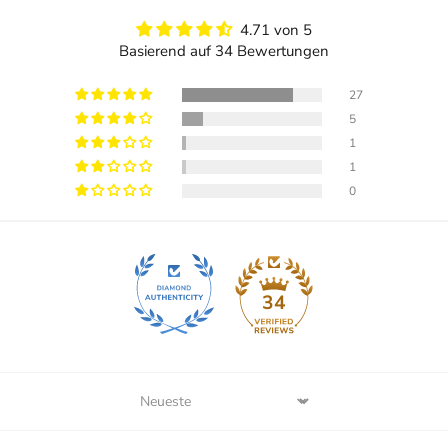
4.71 von 5
Basierend auf 34 Bewertungen
27
5
1
1
0
34
Sort by