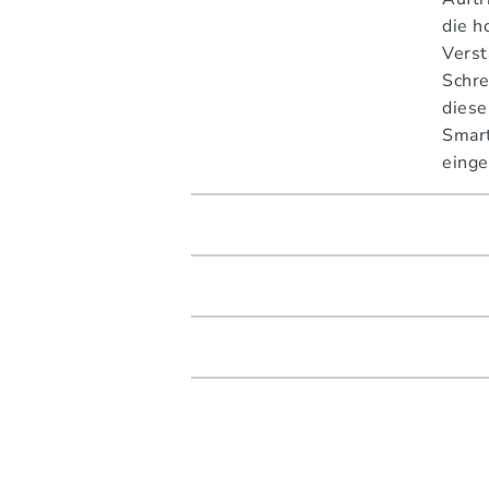
die h
Verst
Schre
diese
Smar
einge