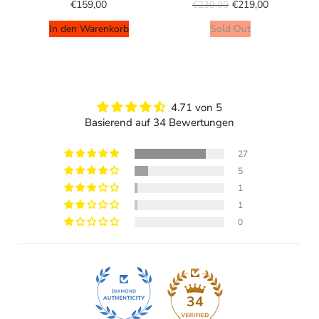
€159,00
€219,00
€239,00
In den Warenkorb
Sold Out
4.71 von 5
Basierend auf 34 Bewertungen
27
5
1
1
0
34