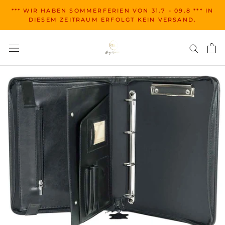
Zum
*** WIR HABEN SOMMERFERIEN VON 31.7 - 09.8 *** IN
Inhalt
DIESEM ZEITRAUM ERFOLGT KEIN VERSAND.
springen