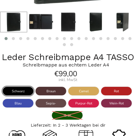
Leder Schreibmappe A4 TASSO
Schreibmappe aus echtem Leder A4
€99,00
inkl. MwSt
Schwarz
Braun
Camel
Rot
Blau
Sepia-
Purpur-Rot
Wein-Rot
Braun
Grün
Lieferzeit: In 2 - 3 Werktagen bei dir