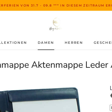
RFERIEN VON 31.7 - 09.8 *** IN DIESEM ZEITRAUM E
LLEKTIONEN
DAMEN
HERREN
GESCHE
LLEKTIONEN
DAMEN
HERREN
GESCHE
mappe Aktenmappe Leder 