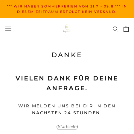
Zum
*** WIR HABEN SOMMERFERIEN VON 31.7 - 09.8 *** IN
Inhalt
DIESEM ZEITRAUM ERFOLGT KEIN VERSAND.
springen
DANKE
VIELEN DANK FÜR DEINE
ANFRAGE.
WIR MELDEN UNS BEI DIR IN DEN
NÄCHSTEN 24 STUNDEN.
(
Startseite
)